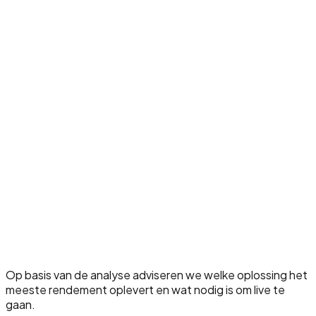
Testen met praktijkscenario’s
Gebruikers begeleiden
Livegang ondersteunen
Procesprestaties monitoren
Uitzonderingen opvolgen
Verbeterpunten doorvoeren
Nieuwe processen toevoegen
Dashboards uitbreiden
Doorlopende ondersteuning
Nieuwe processen en afdelingen aansluiten
Governance en procescontrole uitbreiden
Op basis van de analyse adviseren we welke oplossing het
meeste rendement oplevert en wat nodig is om live te
gaan.