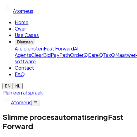
Atomeus
Home
Over
Use Cases
Diensten
Alle diensten
Fast Forward
AI
Agents
ClearBid
PayPath
OrderQ
CareQ
TaxQ
Maatwer
software
Contact
FAQ
EN
NL
Plan een afspraak
Atomeus
☰
Slimme procesautomatisering
Fast
Forward