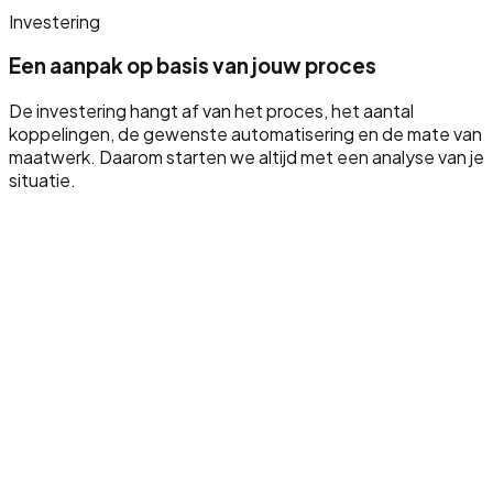
Investering
Een aanpak op basis van jouw proces
De investering hangt af van het proces, het aantal
koppelingen, de gewenste automatisering en de mate van
maatwerk. Daarom starten we altijd met een analyse van je
situatie.
Huidige processtappen analyseren
Handmatig werk en fouten herkennen
Systemen en databronnen inventariseren
Uitzonderingen in kaart brengen