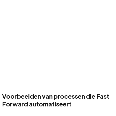
sten en valideren
04
Livegang en optimalisatie
Voorbeelden van processen die Fast
Forward automatiseert