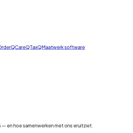
OrderQ
CareQ
TaxQ
Maatwerk software
 — en hoe samenwerken met ons eruitziet.