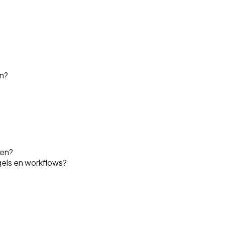
n?
men?
gels en workflows?