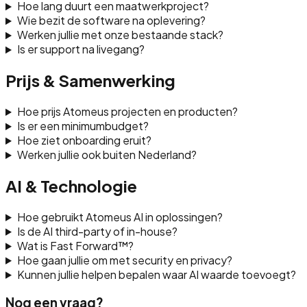
Hoe lang duurt een maatwerkproject?
Wie bezit de software na oplevering?
Werken jullie met onze bestaande stack?
Is er support na livegang?
Prijs & Samenwerking
Hoe prijs Atomeus projecten en producten?
Is er een minimumbudget?
Hoe ziet onboarding eruit?
Werken jullie ook buiten Nederland?
AI & Technologie
Hoe gebruikt Atomeus AI in oplossingen?
Is de AI third-party of in-house?
Wat is Fast Forward™?
Hoe gaan jullie om met security en privacy?
Kunnen jullie helpen bepalen waar AI waarde toevoegt?
Nog een vraag?