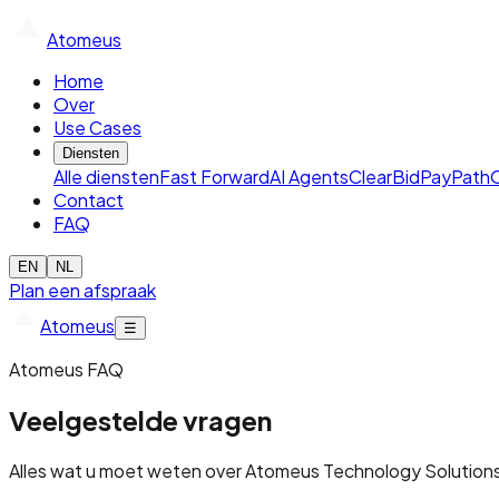
Atomeus
Home
Over
Use Cases
Diensten
Alle diensten
Fast Forward
AI Agents
ClearBid
PayPath
Contact
FAQ
EN
NL
Plan een afspraak
Atomeus
☰
Atomeus FAQ
Veelgestelde vragen
Alles wat u moet weten over Atomeus Technology Solutions